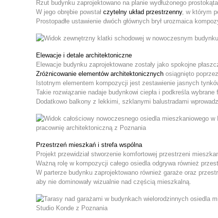
Rzut budynku zaprojektowano na planie wydłużonego prostokąta
W jego obrębie powstał
czytelny układ przestrzenny
, w którym 
Prostopadłe ustawienie dwóch głównych brył urozmaica kompozyc
Elewacje i detale architektoniczne
Elewacje budynku zaprojektowane zostały jako spokojne płaszc
Zróżnicowanie elementów architektonicznych
osiągnięto poprzez
Istotnym elementem kompozycji jest zestawienie jasnych tynk
Takie rozwiązanie nadaje budynkowi ciepła i podkreśla wybrane 
Dodatkowo balkony z lekkimi, szklanymi balustradami wprowadz
Przestrzeń mieszkań i strefa wspólna
Projekt przewidział stworzenie komfortowej przestrzeni mieszka
Ważną rolę w kompozycji całego osiedla odgrywa również przest
W parterze budynku zaprojektowano również garaże oraz przestr
aby nie dominowały wizualnie nad częścią mieszkalną.