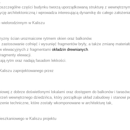
.
poszczególne części budynku tworzą uporządkowaną strukturę z wewnętrzny
ję architektoniczną i wprowadza interesującą dynamikę do całego założenia
zyzny ścian urozmaicone rytmem okien oraz balkonów.
 zastosowanie cofnięć i wysunięć fragmentów bryły, a także zmianę materiałó
ów elewacyjnych z fragmentami
okładzin drewnianych
.
fragmenty elewacji.
ają rytm oraz nadają fasadom lekkości.
niowej z dobrze doświetlonymi lokalami oraz dostępem do balkonów i tarasów
rzeń wewnętrznego dziedzińca, który porządkuje układ zabudowy i stanowi p
zenie techniczne, które zostały wkomponowane w architekturę tak,