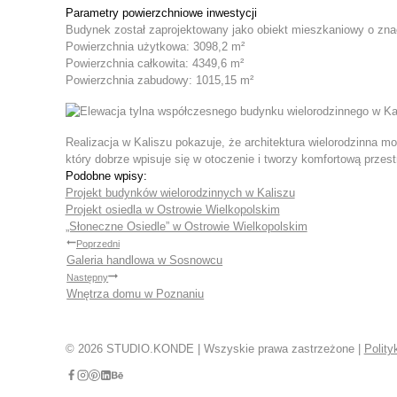
Parametry powierzchniowe inwestycji
Budynek został zaprojektowany jako obiekt mieszkaniowy o znac
Powierzchnia użytkowa: 3098,2 m²
Powierzchnia całkowita: 4349,6 m²
Powierzchnia zabudowy: 1015,15 m²
Realizacja w Kaliszu pokazuje, że architektura wielorodzinna
który dobrze wpisuje się w otoczenie i tworzy komfortową przes
Podobne wpisy:
Projekt budynków wielorodzinnych w Kaliszu
Projekt osiedla w Ostrowie Wielkopolskim
„Słoneczne Osiedle” w Ostrowie Wielkopolskim
Nawigacja
Poprzedni
Galeria handlowa w Sosnowcu
Następny
wpisu
Wnętrza domu w Poznaniu
© 2026 STUDIO.KONDE | Wszyskie prawa zastrzeżone |
Polity