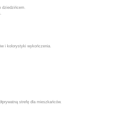
m dziedzińcem.
.
w i kolorystyki wykończenia.
.
ółprywatną strefę dla mieszkańców.