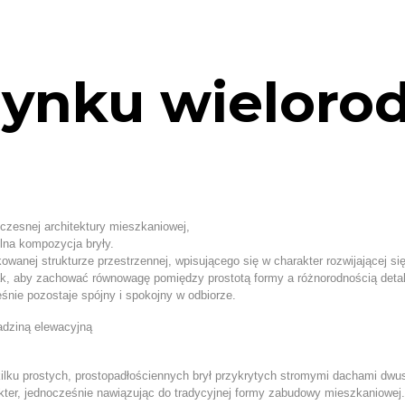
dynku wieloro
czesnej architektury mieszkaniowej,
elna kompozycja bryły.
wanej strukturze przestrzennej, wpisującego się w charakter rozwijającej si
k, aby zachować równowagę pomiędzy prostotą formy a różnorodnością detal
śnie pozostaje spójny i spokojny w odbiorze.
kilku prostych, prostopadłościennych brył przykrytych stromymi dachami dw
kter, jednocześnie nawiązując do tradycyjnej formy zabudowy mieszkaniowej.