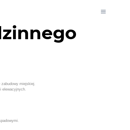
dzinnego
ę zabudowy miejskiej.
i elewacyjnych.
uspadowymi.